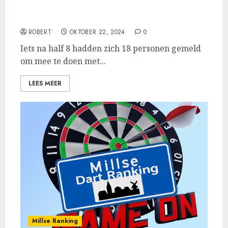
Jeffrey van Leeuwen pakt de winst in de 9de
Millse Ranking
ROBERT
OKTOBER 22, 2024
0
Iets na half 8 hadden zich 18 personen gemeld
om mee te doen met...
LEES MEER
Millse Ranking