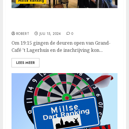
Millse Ranking
Roy van Lieshout wint de 6de Millse
Ranking.
ROBERT
JULI 15, 2024
0
Om 19:15 gingen de deuren open van Grand-
Café ’t Lagerhuis en de inschrijving kon...
LEES MEER