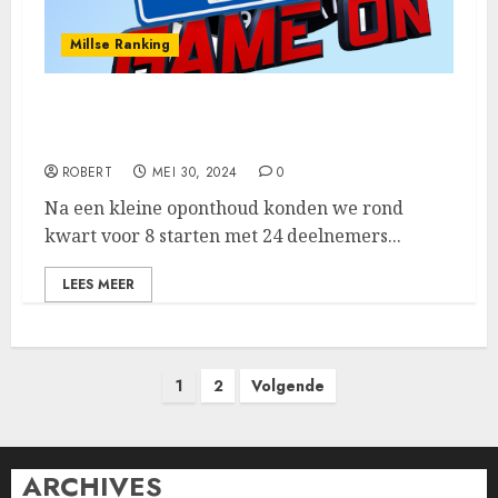
Millse Ranking
Niels Strijbosch wint de 5de ranking,
Dennis Venbrux runner-up
ROBERT
MEI 30, 2024
0
Na een kleine oponthoud konden we rond
kwart voor 8 starten met 24 deelnemers...
LEES MEER
Berichten
1
2
Volgende
paginering
ARCHIVES