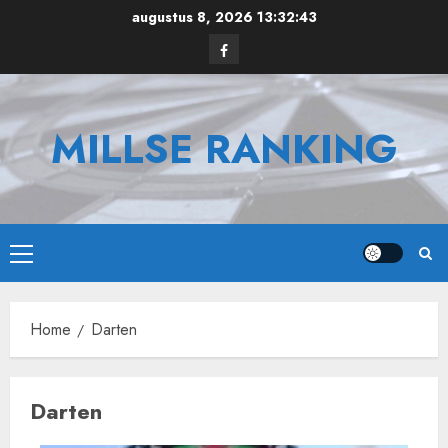
Ga
augustus 8, 2026
13:32:44
naar
Facebook
de
inhoud
MILLSE RANKING
Primair
menu
Home
Darten
Darten