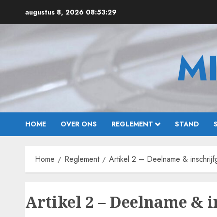
Ga
augustus 8, 2026
08:53:30
naar
de
inhoud
M
HOME
OVER ONS
REGLEMENT
STAND
Home
Reglement
Artikel 2 – Deelname & inschrijf
Artikel 2 – Deelname & i