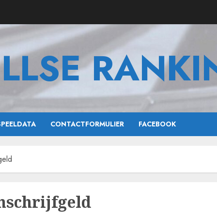
ILLSE RANKI
SPEELDATA
CONTACTFORMULIER
FACEBOOK
geld
nschrijfgeld