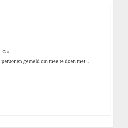
de winst in de 9de Millse Ranking
0
18 personen gemeld om mee te doen met...