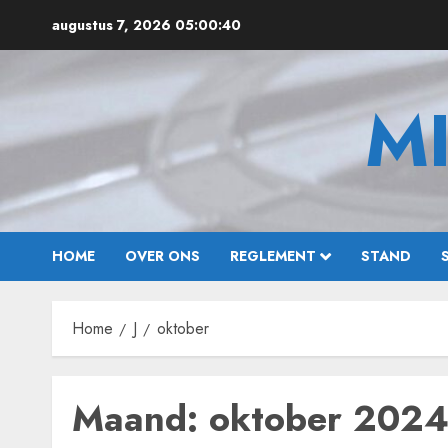
Ga
augustus 7, 2026
05:00:40
naar
de
inhoud
M
HOME
OVER ONS
REGLEMENT
STAND
Home
J
oktober
Maand:
oktober 202