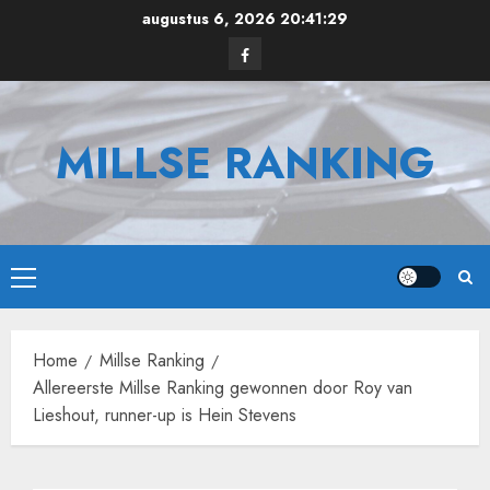
Ga
augustus 6, 2026
20:41:29
naar
Facebook
de
inhoud
MILLSE RANKING
Primair
menu
Home
Millse Ranking
Allereerste Millse Ranking gewonnen door Roy van
Lieshout, runner-up is Hein Stevens