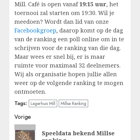
Mill. Café is open vanaf
19:15 uur
, het
toernooi zal starten om 19:30. Wil je
meedoen? Wordt dan lid van onze
Facebookgroep
, daarop komt op de dag
van de ranking een poll online om in te
schrijven voor de ranking van die dag.
Maar wees er snel bij, er is maar
ruimte voor maximaal 32 deelnemers.
Wij als organisatie hopen jullie allen
weer op de volgende ranking te mogen
ontmoeten.
Tags:
Lagerhuis Mill
Millse Ranking
Bericht
Vorige
navigatie
Vorig
Speeldata bekend Millse
bericht: