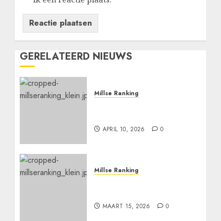
GERELATEERD NIEUWS
Millse Ranking
Niels Strijbosch wint de
3de ranking
APRIL 10, 2026
0
Millse Ranking
Jimmy Koenen pakt ook
de 2de ranking
MAART 15, 2026
0